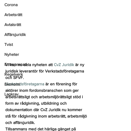
Corona
Arbetsrätt
Avtalsrätt
Affärsjuridik
Tvist
Nyheter
Entreprenad
Vi kan nu dela nyheten att 
CvZ Juridik
 är ny 
juridisk leverantör för Verkstadsföretagarna 
Regelverk
och SFVF.
Verkstadsföretagarna
 är en förening för 
Ekonomi
aktörer inom fordonsbranschen som ger 
Lagkrav
arbetsrättsligt och arbetsmiljörättsligt stöd i 
form av rådgivning, utbildning och 
dokumentation där CvZ Juridik nu kommer 
stå för rådgivning inom arbetsrätt, arbetsmiljö 
och affärsjuridik.
Tillsammans med det härliga gänget på 