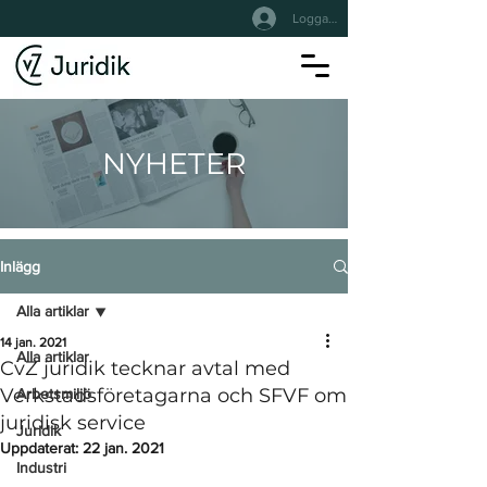
Logga In
NYHETER
Inlägg
Alla artiklar
14 jan. 2021
Alla artiklar
CvZ juridik tecknar avtal med
Verkstadsföretagarna och SFVF om
Arbetsmiljö
juridisk service
Juridik
Uppdaterat:
22 jan. 2021
Industri