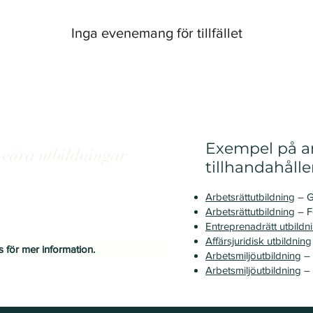
Inga evenemang för tillfället
Exempel på an
våra utbildningar
tillhandahålle
rganisations behov och
ahålls på ett pragmatiskt och
Arbetsrättutbildning
– G
h etablerade företag som för mindre
Arbetsrättutbildning
– F
Entreprenadrätt utbildn
Affärsjuridisk utbildning
ss för mer information.
Arbetsmiljöutbildning
– 
Arbetsmiljöutbildning
– 