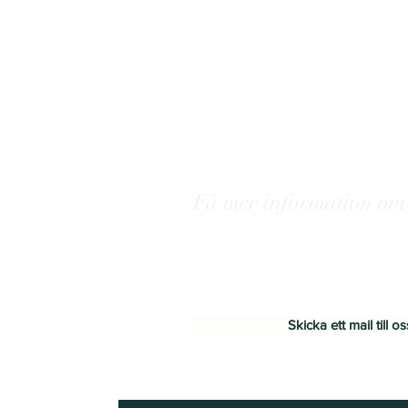
Få mer information om 
Vi skräddarsyr utbildningar för er o
kunskapsnivå. Våra tjänster tillhand
tillgängligt sätt, för såväl stora oc
snabbt växande bolag.
Skicka ett mail till o