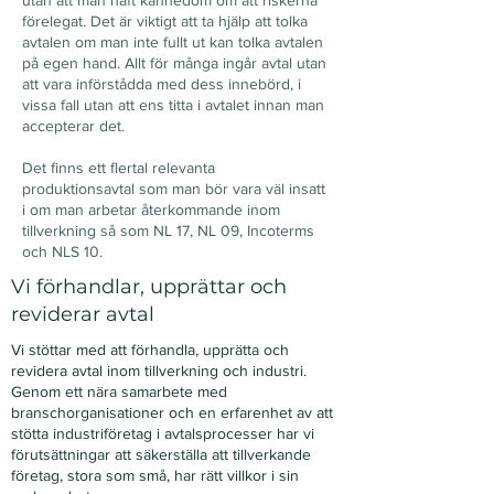
utan att man haft kännedom om att riskerna
förelegat. Det är viktigt att ta hjälp att tolka
avtalen om man inte fullt ut kan tolka avtalen
på egen hand. Allt för många ingår avtal utan
att vara införstådda med dess innebörd, i
vissa fall utan att ens titta i avtalet innan man
accepterar det.
Det finns ett flertal relevanta
produktionsavtal som man bör vara väl insatt
i om man arbetar återkommande inom
tillverkning så som NL 17, NL 09, Incoterms
och NLS 10.
Vi förhandlar, upprättar och
reviderar avtal
Vi stöttar med att förhandla, upprätta och
revidera avtal inom tillverkning och industri.
Genom ett nära samarbete med
branschorganisationer och en erfarenhet av att
stötta industriföretag i avtalsprocesser har vi
förutsättningar att säkerställa att tillverkande
företag, stora som små, har rätt villkor i sin