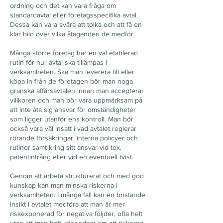
ordning och det kan vara fråga om
standardavtal eller företagsspecifika avtal.
Dessa kan vara svåra att tolka och att få en
klar bild över vilka åtaganden de medför.
Många större företag har en väl etablerad
rutin för hur avtal ska tillämpas i
verksamheten. Ska man leverera till eller
köpa in från de företagen bör man noga
granska affärsavtalen innan man accepterar
villkoren och man bör vara uppmärksam på
att inte åta sig ansvar för omständigheter
som ligger utanför ens kontroll. Man bör
också vara väl insatt i vad avtalet reglerar
rörande försäkringar, interna policyer och
rutiner samt kring sitt ansvar vid tex.
patentintrång eller vid en eventuell tvist.
Genom att arbeta strukturerat och med god
kunskap kan man minska riskerna i
verksamheten. I många fall kan en bristande
insikt i avtalet medföra att man är mer
riskexponerad för negativa följder, ofta helt