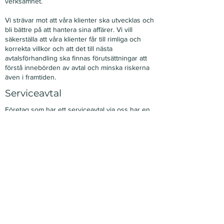
verksamhet.
Vi strävar mot att våra klienter ska utvecklas och
bli bättre på att hantera sina affärer. Vi vill
säkerställa att våra klienter får till rimliga och
korrekta villkor och att det till nästa
avtalsförhandling ska finnas förutsättningar att
förstå innebörden av avtal och minska riskerna
även i framtiden.
Serviceavtal
Företag som har ett serviceavtal via oss har en
tillgång till löpande rådgivning av kompetenta
jurister som har god erfarenhet av att stötta i
avtalsfrågor kopplade till bland annat
tillverkningsavtal.
Som en jurist i rummet intill.
Läs mer om våra serviceavtal.
Komplexa och svårtolkade