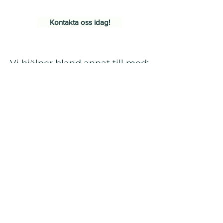
era arbetsrättsliga utmaningar.
Kontakta oss idag!
Vi hjälper bland annat till med:
Tolkning av allmänna leveransvillkor och
bestämmelser.
Upprättande och granskning av
avtalshandlingar.
Stöd och ombudskap vid tvist.
Organisations- och föreningsjuridik, stadgar
och frågor om medlemskap.
Struktur och frågor om försäkringsskydd och
ansvarsfrågor.
Huvudkontor:
Drottninggatan 32,
111 51 Stockholm
Tel:
08-86 54 88
E-post:
juridik@cvz.se