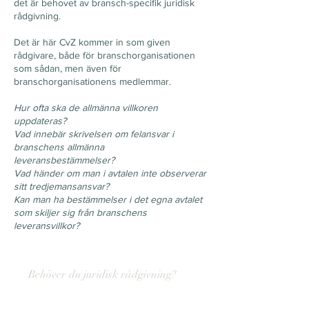
det är behovet av bransch-specifik juridisk
rådgivning.
Det är här CvZ kommer in som given
rådgivare, både för branschorganisationen
som sådan, men även för
branschorganisationens medlemmar.
Hur ofta ska de allmänna villkoren
uppdateras?
Vad innebär skrivelsen om felansvar i
branschens allmänna
leveransbestämmelser?
Vad händer om man i avtalen inte observerar
sitt tredjemansansvar?
Kan man ha bestämmelser i det egna avtalet
som skiljer sig från branschens
leveransvillkor?
Behöver du juridisk rådgivning?
Tveka inte att höra av er till oss med