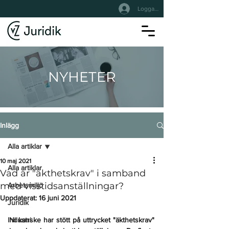
Logga In
NYHETER
Inlägg
Alla artiklar
10 maj 2021
Alla artiklar
Vad är "äkthetskrav" i samband
med visstidsanställningar?
Arbetsmiljö
Uppdaterat:
16 juni 2021
Juridik
Industri
Ni kanske har stött på uttrycket "äkthetskrav" 