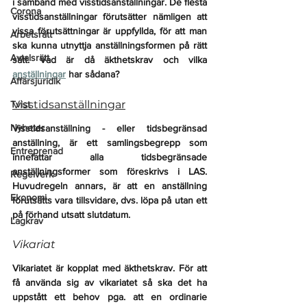
i samband med visstidsanställningar. De flesta 
Corona
visstidsanställningar förutsätter nämligen att 
vissa förutsättningar är uppfyllda, för att man 
Arbetsrätt
ska kunna utnyttja anställningsformen på rätt 
Avtalsrätt
sätt. Vad är då äkthetskrav och vilka 
anställningar
 har sådana?
Affärsjuridik
Visstidsanställningar
Tvist
Nyheter
Visstidsanställning - eller tidsbegränsad 
anställning, är ett samlingsbegrepp som 
Entreprenad
innefattar alla tidsbegränsade 
anställningsformer som föreskrivs i LAS. 
Regelverk
Huvudregeln annars, är att en anställning 
Ekonomi
förutsätts vara tillsvidare, dvs. löpa på utan ett 
på förhand utsatt slutdatum. 
Lagkrav
Vikariat
Vikariatet är kopplat med äkthetskrav. För att 
få använda sig av vikariatet så ska det ha 
uppstått ett behov pga. att en ordinarie 