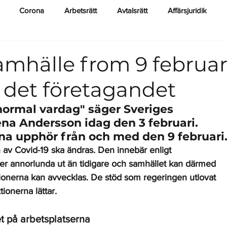
Corona
Arbetsrätt
Avtalsrätt
Affärsjuridik
Ekonomi
Lagkrav
amhälle from 9 februar
r det företagandet
normal vardag" säger Sveriges 
na Andersson idag den 3 februari. 
rna upphör från och med den 9 februari
av Covid-19 ska ändras. Den innebär enligt 
er annorlunda ut än tidigare och samhället kan därmed 
tionerna kan avvecklas. 
De stöd som regeringen utlovat 
tionerna lättar.
et på arbetsplatserna