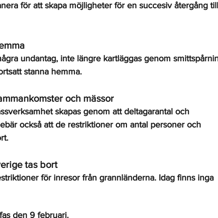
ra för att skapa möjligheter för en succesiv återgång till
 hemma
ågra undantag, inte längre kartläggas genom smittspårnin
ortsatt stanna hemma. 
sammankomster och mässor
mässverksamhet skapas genom att deltagarantal och 
nebär också att de restriktioner om antal personer och 
rt.
verige tas bort
striktioner för inresor från grannländerna. Idag finns inga 
fas den 9 februari.