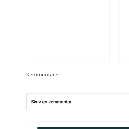
Kommentarer
Skriv en kommentar...
Visselblåsarlagen - kravet
om en visselblåsartjänst