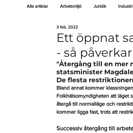
Alla artiklar
Arbetsmiljö
Juridik
Industri
3 feb. 2022
Nyheter
Entreprenad
Regelverk
Ett öppnat s
- så påverka
"Återgång till en mer 
statsminister Magdale
De flesta restriktione
Bland annat kommer klassningen 
Folkhälsomyndigheten att läget s
återgå till normalläge och restrik
kommer ligga fast, trots att restrik
Successiv återgång till arbet