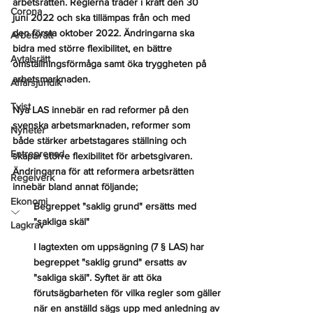
arbetsrätten. Reglerna träder i kraft den 30 
Corona
juni 2022 och ska tillämpas från och med 
den första oktober 2022. Ändringarna ska 
Arbetsrätt
bidra med större flexibilitet, en bättre 
Avtalsrätt
omställningsförmåga samt öka tryggheten på 
arbetsmarknaden.
Affärsjuridik
Tvist
Nya LAS innebär en rad reformer på den 
svenska arbetsmarknaden, reformer som 
Nyheter
både stärker arbetstagares ställning och 
Entreprenad
skapar större flexibilitet för arbetsgivaren. 
Ändringarna för att reformera arbetsrätten 
Regelverk
innebär bland annat följande;
Ekonomi
Begreppet "saklig grund" ersätts med 
"sakliga skäl"
Lagkrav
I lagtexten om uppsägning (7 § LAS) har 
begreppet "saklig grund" ersatts av 
"sakliga skäl". Syftet är att öka 
förutsägbarheten för vilka regler som gäller 
när en anställd sägs upp med anledning av 