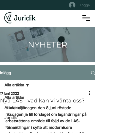
Logga In
NYHETER
Inlägg
Alla artiklar
17 juni 2022
Alla artiklar
Nya LAS - vad kan vi vänta oss?
Arbetsmiljö
Under onsdagen den 8 juni röstade 
riksdagen ja till förslaget om lagändringar på 
Juridik
arbetsrättens område till följd av de LAS-
förhandlingar i syfte att modernisera 
Industri