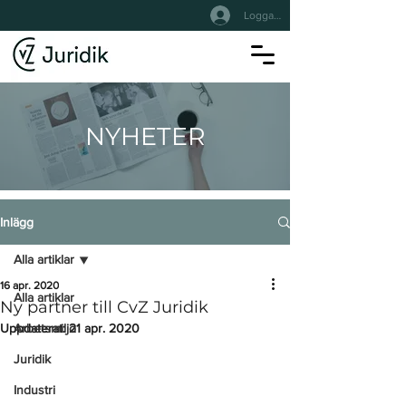
Logga In
NYHETER
Inlägg
Alla artiklar
16 apr. 2020
Alla artiklar
Ny partner till CvZ Juridik
Uppdaterat:
Arbetsmiljö
21 apr. 2020
Juridik
Industri