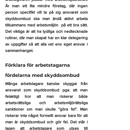
Är man ett lite mindre företag, där ingen 
person specifikt vill ta på sig ansvaret som 
skyddsombud ska man ändå aktivt arbeta 
tillsammans med arbetsmiljön  på ett bra sätt. 
Det viktiga är att ha tydliga och nedtecknade 
rutiner, där man skapat har en klar delegering 
av uppgifter så att alla vet ens eget ansvar i 
sammanhanget.
Förklara för arbetstagarna 
fördelarna med skyddsombud
Många arbetstagare kanske skyggar från 
ansvaret som skyddsombud pga. att man 
felaktigt tror att man riskerar både 
arbetsrättsliga och arbetsmiljörättsliga 
sanktioner om man skulle "göra fel". Man 
riskerar inte något formellt ansvar bara för att 
man är skyddsombud och gör fel. Det står i 
lagen att arbetstagare som utses till 