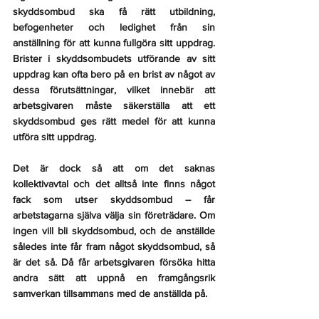
skyddsombud ska få rätt utbildning, 
befogenheter och ledighet från sin 
anställning för att kunna fullgöra sitt uppdrag. 
Brister i skyddsombudets utförande av sitt 
uppdrag kan ofta bero på en brist av något av 
dessa förutsättningar, vilket innebär att 
arbetsgivaren måste säkerställa att ett 
skyddsombud ges rätt medel för att kunna 
utföra sitt uppdrag.
Det är dock så att om det saknas 
kollektivavtal och det alltså inte finns något 
fack som utser skyddsombud – får 
arbetstagarna själva välja sin företrädare. Om 
ingen vill bli skyddsombud, och de anställde 
således inte får fram något skyddsombud, så 
är det så. Då får arbetsgivaren försöka hitta 
andra sätt att uppnå en framgångsrik 
samverkan tillsammans med de anställda på.