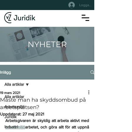
Logga In
NYHETER
Inlägg
Alla artiklar
19 mars 2021
Alla artiklar
Måste man ha skyddsombud på
arbetsplatsen?
Arbetsmiljö
Uppdaterat:
27 maj 2021
Juridik
Arbetsgivaren är skyldig att arbeta aktivt med 
Industri
arbetsmiljö
arbetet, och göra allt för att uppnå 