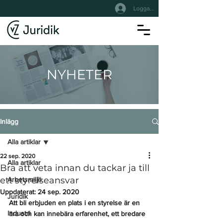
Logga In
NYHETER
Inlägg
Alla artiklar
22 sep. 2020
Alla artiklar
Bra att veta innan du tackar ja till
ett styrelseansvar
Arbetsmiljö
Uppdaterat:
24 sep. 2020
Juridik
Att bli erbjuden en plats i en styrelse är en 
Industri
ära och kan innebära erfarenhet, ett bredare 