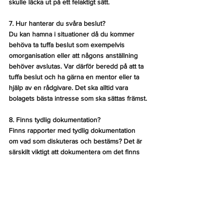
skulle läcka ut på ett felaktigt sätt.
7. Hur hanterar du svåra beslut?
Du kan hamna i situationer då du kommer 
behöva ta tuffa beslut som exempelvis 
omorganisation eller att någons anställning 
behöver avslutas. Var därför beredd på att ta 
tuffa beslut och ha gärna en mentor eller ta 
hjälp av en rådgivare. Det ska alltid vara 
bolagets bästa intresse som ska sättas främst.
8. Finns tydlig dokumentation?
Finns rapporter med tydlig dokumentation 
om vad som diskuteras och bestäms? Det är 
särskilt viktigt att dokumentera om det finns 
meningsskiljaktigheter. Finns ett bra eget 
kapital och god likviditet? Är räkenskaperna 
godkända? Har revisor några kommentarer? 
Vem äger företaget?
9. Eventuell tvist