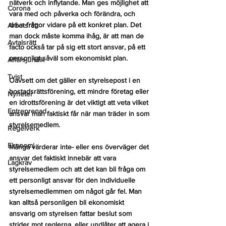
nätverk och inflytande. Man ges möjlighet att 
Corona
vara med och påverka och förändra, och 
driva frågor vidare på ett konkret plan. Det 
Arbetsrätt
man dock måste komma ihåg, är att man de 
Avtalsrätt
facto också tar på sig ett stort ansvar, på ett 
personligt såväl som ekonomiskt plan.
Affärsjuridik
Tvist
Oavsett om det gäller en styrelsepost i en 
bostadsrättsförening, ett mindre företag eller 
Nyheter
en idrottsförening är det viktigt att veta vilket 
Entreprenad
ansvar man faktiskt får när man träder in som 
styrelsemedlem. 
Regelverk
Ekonomi
Många värderar inte- eller ens överväger det 
ansvar det faktiskt innebär att vara 
Lagkrav
styrelsemedlem och att det kan bli fråga om 
ett personligt ansvar för den individuelle 
styrelsemedlemmen om något går fel. Man 
kan alltså personligen bli ekonomiskt 
ansvarig om styrelsen fattar beslut som 
strider mot reglerna, eller undlåter att agera i 