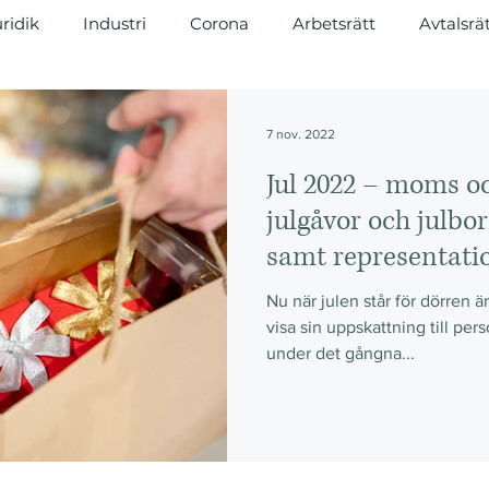
ridik
Industri
Corona
Arbetsrätt
Avtalsrä
renad
Regelverk
Ekonomi
Lagkrav
7 nov. 2022
Jul 2022 – moms oc
julgåvor och julbor
samt representatio
Nu när julen står för dörren ä
visa sin uppskattning till per
under det gångna...