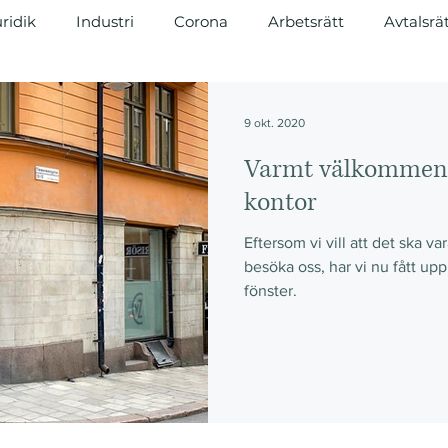
ridik
Industri
Corona
Arbetsrätt
Avtalsrä
renad
Regelverk
Ekonomi
Lagkrav
9 okt. 2020
Varmt välkommen t
kontor
Eftersom vi vill att det ska var
besöka oss, har vi nu fått up
fönster.