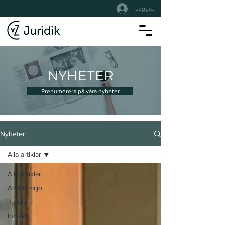
Logga In
NYHETER
Prenumerera på våra nyheter
Nyheter
Alla artiklar
Alla artiklar
Arbetsmiljö
Juridik
Industri