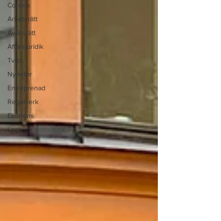
Corona
Arbetsrätt
Avtalsrätt
Affärsjuridik
Tvist
Nyheter
Entreprenad
Regelverk
Ekonomi
Lagkrav