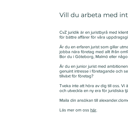
Vill du arbeta med in
CvZ juridik är en juristbyrå med klien
för bättre affärer för våra uppdragsgi
Är du en erfaren jurist som gillar ut
jobba nära företag med allt ifrån o
Bor du i Göteborg, Malmö eller någon
Är du en junior jurist med ambitionen 
genuint intresse i företagande och ser
tillväxt för företag?
Tveka inte att höra av dig till oss. V
och utveckla en ny era för juridiska tj
Maila din ansökan till
alexander.clom
Läs mer om oss
här
.