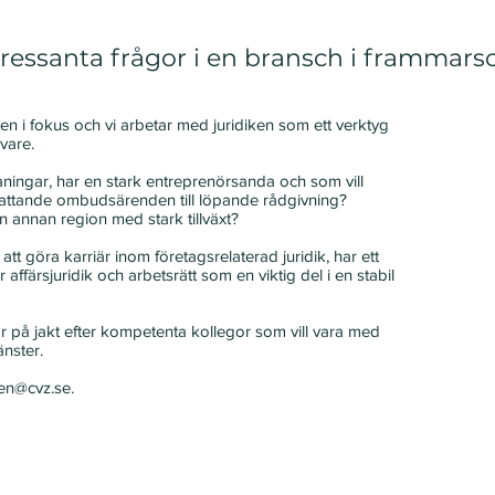
tressanta frågor i en bransch i frammars
ten i fokus och vi arbetar med juridiken som ett verktyg
vare.
maningar, har en stark entreprenörsanda och som vill
mfattande ombudsärenden till löpande rådgivning?
 annan region med stark tillväxt?
att göra karriär inom företagsrelaterad juridik, har ett
 affärsjuridik och arbetsrätt som en viktig del i en stabil
i är på jakt efter kompetenta kollegor som vill vara med
änster.
en@cvz.se
.