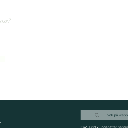
 oss?
g!
u tror att du är rätt person för oss.
CvZ Juridik underlättar hante