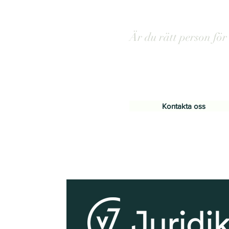
Är du rätt person för
Kontakta oss ida
Tveka inte att höra av dig om d
Kontakta oss