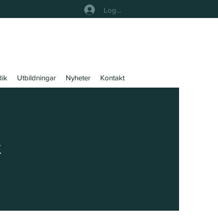
Logga In
dik
Utbildningar
Nyheter
Kontakt
k