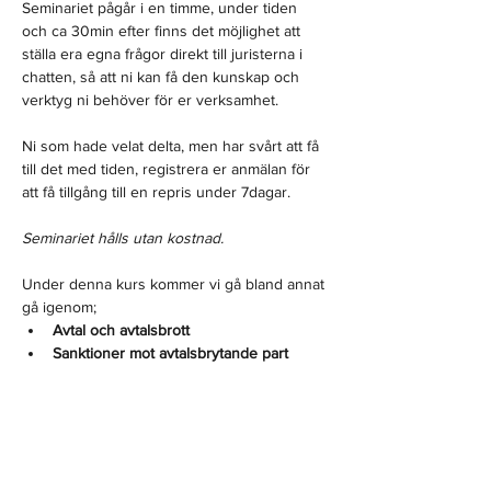
Seminariet pågår i en timme, under tiden 
och ca 30min efter finns det möjlighet att 
ställa era egna frågor direkt till juristerna i 
chatten, så att ni kan få den kunskap och 
verktyg ni behöver för er verksamhet.

Ni som hade velat delta, men har svårt att få 
till det med tiden, registrera er anmälan för 
att få tillgång till en repris under 7dagar. 

Seminariet hålls utan kostnad. 
Under denna kurs kommer vi gå bland annat 
gå igenom;
Avtal och avtalsbrott
Sanktioner mot avtalsbrytande part
Praktiska åtgärder i form av 
betalningsanmaningar
Kronofogden
Motpart i konkurs eller 
företagsrekonstruktion