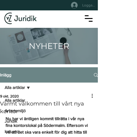
Logga In
NYHETER
Inlägg
Alla artiklar
9 okt. 2020
Alla artiklar
Varmt välkommen till vårt nya
kontor
Arbetsmiljö
Nu har vi äntligen kommit tillrätta i vår nya 
Juridik
fina kontorslokal på Södermalm. 
Eftersom vi 
Industri
vill att det ska vara enkelt för dig att hitta till 