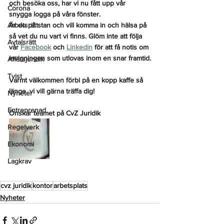
och besöka oss, har vi nu fått upp vår 
Corona
snygga logga på våra fönster.
Arbetsrätt
Är du på stan och vill komma in och hälsa på 
så vet du nu vart vi finns. Glöm inte att följa 
Avtalsrätt
vår 
Facebook
 och 
Linkedin
 för att få notis om 
invigningen som utlovas inom en snar framtid.
Affärsjuridik
Tvist
Varmt välkommen förbi på en kopp kaffe så 
länge, vi vill gärna träffa dig!
Nyheter
Entreprenad
Önskar teamet på CvZ Juridik
Regelverk
Ekonomi
Lagkrav
cvz juridik
kontor
arbetsplats
Nyheter