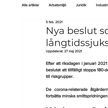
Alla artiklar
Arbetsmiljö
Juridik
Industri
5 feb. 2021
Nyheter
Entreprenad
Regelverk
Nya beslut s
långtidssjuk
Uppdaterat:
27 maj 2021
Efter att riksdagen i januari 202
beslutat att tillfälligt stoppa 18
till riskgrupper.
De corona-relaterade åtgärdern
fortsätta minska smittspridningen.