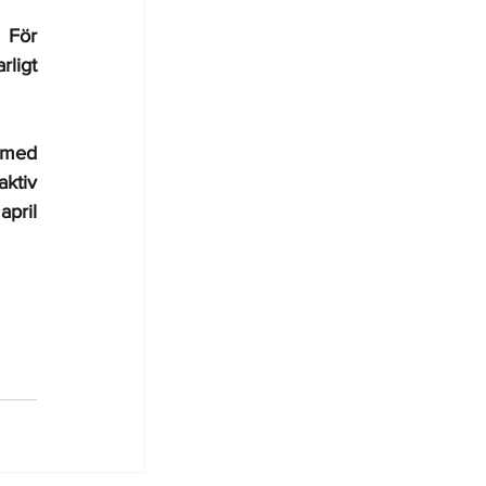
 För 
ligt 
 med 
ktiv 
pril 