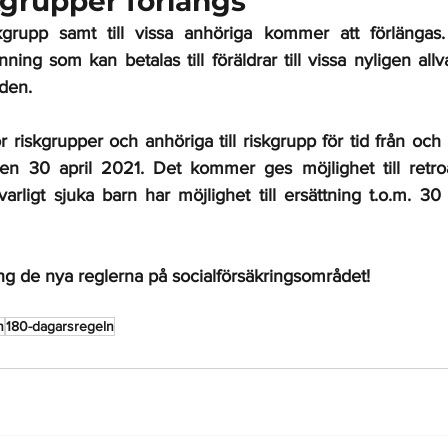
skgrupper förlängs
skgrupp samt till vissa anhöriga kommer att förlängas.
ning som kan betalas till föräldrar till vissa nyligen allvar
den.
ör riskgrupper och anhöriga till riskgrupp för tid från och
n 30 april 2021. Det kommer ges möjlighet till retroa
lvarligt sjuka barn har möjlighet till ersättning t.o.m. 30 a
ing de nya reglerna på socialförsäkringsområdet!
n
180-dagarsregeln