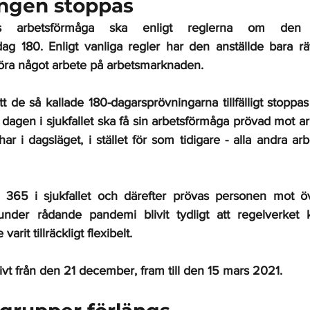
ngen stoppas
res arbetsförmåga ska enligt reglerna om den s
g 180. Enligt vanliga regler har den anställde bara rätt 
föra något arbete på arbetsmarknaden.
 de så kallade 180-dagarsprövningarna tillfälligt stoppas
 dagen i sjukfallet ska få sin arbetsförmåga prövad mot ar
 i dagsläget, i stället för som tidigare - alla andra arb
 365 i sjukfallet och därefter prövas personen mot öv
nder rådande pandemi blivit tydligt att regelverket k
it tillräckligt flexibelt. 
ktivt från den 21 december, fram till den 15 mars 2021. 