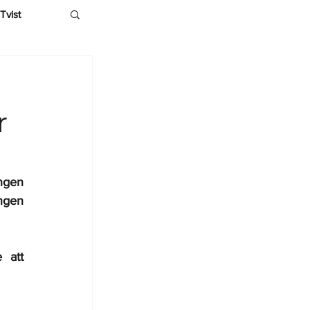
Tvist
r
ngen 
ngen 
att 