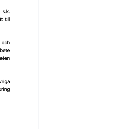
.k. 
till 
 och 
bete 
eten 
riga 
ring 