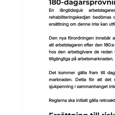
180-dagarsprövni
En långtidssjuk arbetstaga
rehabiliteringskedjan bedömas da
ersättning om denne inte kan ut
Den nya förordningen innebär att
att arbetstagaren efter den 180:e
hos den arbetsgivare de redan har
tillgängliga på arbetsmarknaden. 
Det kommer gälla fram till dag
marknaden. Detta för att det u
sjukpenning i sammanhanget inte var
Reglerna ska initialt gälla retroa