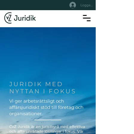
Logga In
JURIDIK MED
NYTTAN I FOKUS
Vi ger arbetsrättsligt och
affärsjuridiskt stöd till företag och
organisationer.
CvZ Juridik är en juristbyrå med effektiva
och affärsinriktade lösningar i fokus. Vår