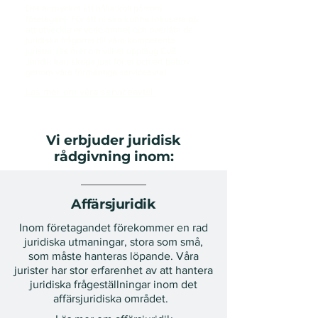
Det är mycket att hålla koll på som
företagare. För att ni ska kunna fokusera på
att utveckla er verksamhet och överlåta de
juridiska frågorna till våra kompetenta
jurister, läs mer om vilket upplägg CvZ
Juridik kan skapa just för er och ert behov
genom våra förmånliga serviceavtal.
Läs mer om våra
serviceavtal
Vi erbjuder juridisk
rådgivning inom:
Affärsjuridik
Inom företagandet förekommer en rad
juridiska utmaningar, stora som små,
som måste hanteras löpande. Våra
jurister har stor erfarenhet av att hantera
juridiska frågeställningar inom det
affärsjuridiska området.