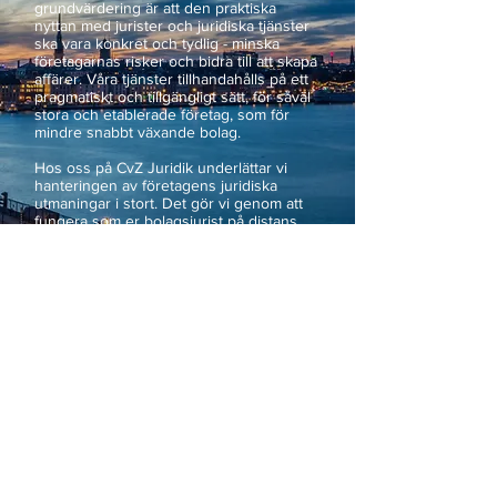
grundvärdering är att den praktiska
nyttan med jurister och juridiska tjänster
ska vara konkret och tydlig - minska
företagarnas risker och bidra till att skapa
affärer. Våra tjänster tillhandahålls på ett
pragmatiskt och tillgängligt sätt, för såväl
stora och etablerade företag, som för
mindre snabbt växande bolag. ​
Hos oss på CvZ Juridik underlättar vi
hanteringen av företagens juridiska
utmaningar i stort. Det gör vi genom att
fungera som er bolagsjurist på distans
och tillhandahålla skräddarsydda juridiska
paketlösningar. På så sätt kan och vill vi -
till skillnad från traditionella advokater,
arbetsgivarorganisationer och jurister -
arbeta närmare våra klienter. ​
Som en juristfunktion i rummet intill.
Vi hjälper till när frågan uppstår,
och när tvisten är ett faktum
– och med allt däremellan.